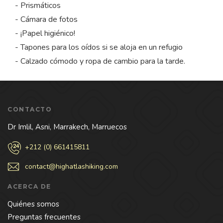
- Prismáticos
- Cámara de fotos
- ¡Papel higiénico!
- Tapones para los oídos si se aloja en un refugio
- Calzado cómodo y ropa de cambio para la tarde.
CONTACTO
Dr Imlil, Asni, Marrakech, Marruecos
+212 (0) 661415811
contact@highatlashiking.com
ACERCA DE
Quiénes somos
Preguntas frecuentes