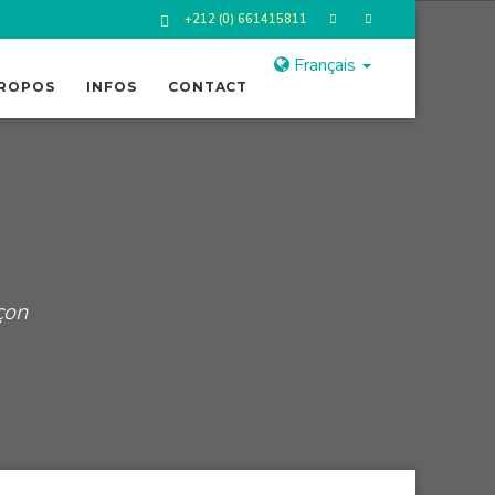
+212 (0) 661415811
Français
PROPOS
INFOS
CONTACT
çon