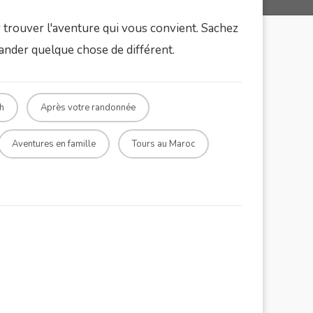
 trouver l'aventure qui vous convient. Sachez
ander quelque chose de différent.
h
Après votre randonnée
Aventures en famille
Tours au Maroc
Tamsoult Waterfall Day Trek
Durée : 8 heures de marche
Basic Mount Toubkal Climb
Durée : 2 Jours
Toubkal Winter Climb
Durée : 3 Jours
Imlil Valey Day Trip
Durée : 7/8 heures de marche
Sahara Tour
Imlil Valley Trek & Agafay Desert
Durée : 3 Jours