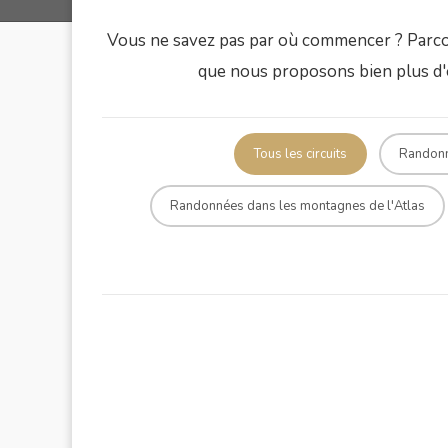
Vous ne savez pas par où commencer ? Parcour
que nous proposons bien plus d'o
Tous les circuits
Randonné
Randonnées dans les montagnes de l'Atlas
Imenae Valley Day Trek
Durée : 6/7 heures de marche
Tidli Day Trek
Durée : 5 heures de marche
Toubkal trek via Azzaden valley
Durée : 3 Jours
Toubkal Circuit Trek
Durée : 6 Jours
Ijoukak Valley Day Tour
Family Desert Adventure: Dunes,
Durée : 7/8 heures de marche