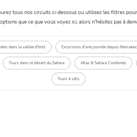
ez tous nos circuits ci-dessous ou utilisez les filtres pour
ptions que ce que vous voyez ici, alors n'hésitez pas à dem
es dans la vallée d'Imlil
Excursions d'une journée depuis Marrakec
Tours dans le désert du Sahara
Atlas & Sahara Combinés
Tours à vélo
Sidi Chamharouch Day Trek
Durée : 4/5 heures de marche
Valleys and Berber Villages
Durée : 2 Jours
Imlil to Setti Fadma
Durée : 3 Jours
Ait Bougmez and Sermt Valley Trek
Oualidia, Essaouira and the Desert of
Durée : 3 Jours
Marrakech
Toubkal Summit & Berber Valleys:
Durée : 5 Jours