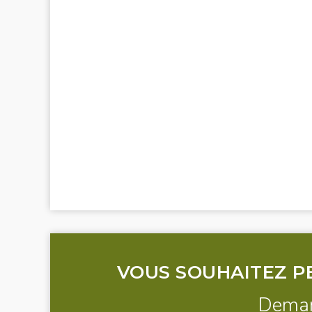
Kasbahs, and Oases
Journey Through Ancient Berber
Durée : 8 Jours
Villages
Jebel Saghro Trek: Where Mountains
Durée : 4 Jours
Meet Desert
Durée : 6 Jours
6-Day Siroua Mountain Trek
Durée : 6 Jours
ISK Summit Day Hike
Atlas Mountain Bike Adventure – 3
Durée : 6 heures de marche
Days
5-Day Berber Villages & Sahara
Durée : 3 Jours
Desert Tour
Durée : 5 Jours
VOUS SOUHAITEZ P
Demand