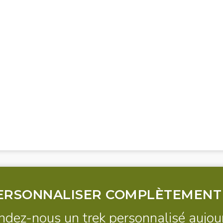
Morocco Three Peaks Challenge
The Ultimate Atlas Mountains
Durée : 3 Jours
Adventure
M'Goun Massif Trek: Summit &
Durée : 5 Jours
Berber Valleys
Durée : 6 Jours
Winter Toubkal and Ouanakrim Trek
Family Agafay Tour: Desert Magic at
Durée : 5 Jours
Marrakech's Doorstep
5-Day Mount Toubkal & Desert
Durée : 7/8 heures de marche
Adventure
Durée : 5 Jours
ERSONNALISER COMPLÈTEMENT
ez-nous un trek personnalisé aujour