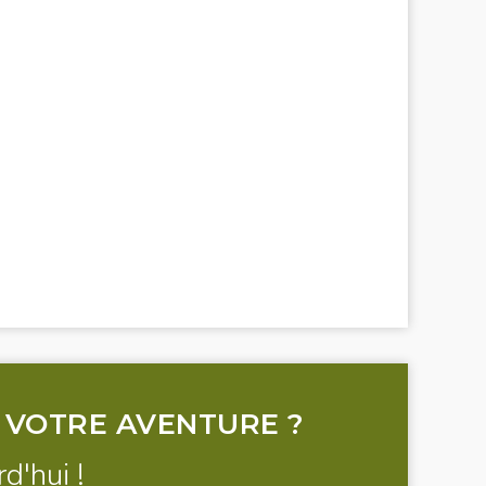
Adventure
Valley to Valley: A 3-Day Berber
Durée : 8 heures de marche
Village Experience
Durée : 3 Jours
5-Day Atlas Mountains Family Trek
Durée : 5 Jours
Sahara Desert Trek
Durée : 6 Jours
Ourika Valley Day Trip
Durée : 6/7 heures de marche
Atlas Mountains & Desert Express
Durée : 4 Jours
 VOTRE AVENTURE ?
d'hui !